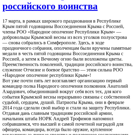
российского воинства
17 марта, в рамках широкого празднования в Республике
Крым пятой годовщины Воссоединения Крыма с Россией,
члены РОО «Народное ополчение Республики Крым» —
добровольцы Крымской весны из всех уголков полуострова
— снова собрались в Симферополе. Здесь, в ходе
праздничного собрания, ополченцам были вручены памятные
медали в честь пятой годовщины Воссоединения Крыма с
Россией, а затем к Вечному огню были возложены цветы.
Преемственность поколений, традиции российского воинства,
служение Отчизне и боевое братство — этим сильна РОО
«Народное ополчение республики Крым»!
Вот уже почти пять лет возглавляет организацию первый
командир полка Народного ополчения полковник Анатолий
Азардович, объединивший вокруг себя всех тех, для кого
события Крымской весны неразрывно связаны с собственной
судьбой, сердцем, душой. Патриоты Крыма, они в феврале
2014 года сделали свой выбор и стали на защиту Республики.
Отдавая дань славным традициям российской армии,
начальник штаба НОРК Андрей Трофимов напомнил
собравшимся, что высшей и самой почетной наградой для
офицера, командира, всегда было оружие, купленное
вскладчину за личные средства и подаренное сослуживцами,