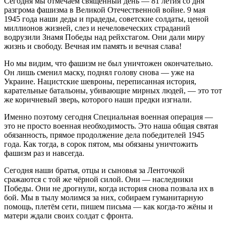
Сегодня мы отмечаем священный день — 81 летия со дня
разгрома фашизма в Великой Отечественной войне. 9 мая
1945 года наши деды и прадеды, советские солдаты, ценой
миллионов жизней, слез и нечеловеческих страданий
водрузили Знамя Победы над рейхстагом. Они дали миру
жизнь и свободу. Вечная им память и вечная слава!
Но мы видим, что фашизм не был уничтожен окончательно.
Он лишь сменил маску, поднял голову снова — уже на
Украине. Нацистские шевроны, переписанная история,
карательные батальоны, убивающие мирных людей, — это тот
же коричневый зверь, которого наши предки изгнали.
Именно поэтому сегодня Специальная военная операция —
это не просто военная необходимость. Это наша общая святая
обязанность, прямое продолжение дела победителей 1945
года. Как тогда, в сорок пятом, мы обязаны уничтожить
фашизм раз и навсегда.
Сегодня наши братья, отцы и сыновья за Ленточкой
сражаются с той же чёрной силой. Они — наследники
Победы. Они не дрогнули, когда история снова позвала их в
бой. Мы в тылу молимся за них, собираем гуманитарную
помощь, плетём сети, пишем письма — как когда-то жёны и
матери ждали своих солдат с фронта.