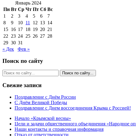
Январь 2024
Пн
Вт
Ср
Чт
Пт
Сб
Вс
1
2
3
4
5
6
7
8
9
10
11
12
13
14
15
16
17
18
19
20
21
22
23
24
25
26
27
28
29
30
31
« Дек
Фев »
Поиск по сайту
Свежие записи
Поздравление с Днём России
С Днём Великой Победы
Поздравление с Днем воссоединения Крыма с Россией!
Начало «Крымской весны»
Цели и задачи общественного объединения «Народное о
Наши контакты и справочная информация
Отказ от ответственности