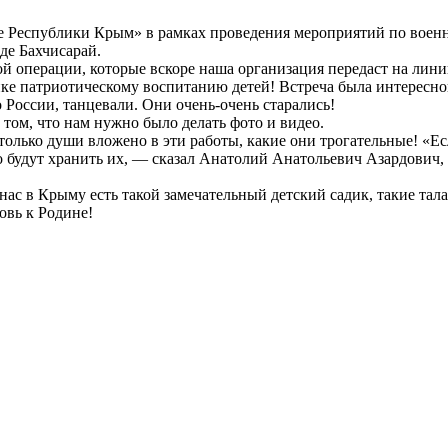
е Республики Крым» в рамках проведения мероприятий по воен
де Бахчисарай.
й операции, которые вскоре наша организация передаст на лин
ике патриотическому воспитанию детей! Встреча была интересно
 России, танцевали. Они очень-очень старались!
 том, что нам нужно было делать фото и видео.
 Столько души вложено в эти работы, какие они трогательные! «Е
о будут хранить их, — сказал Анатолий Анатольевич Азардович, 
у нас в Крыму есть такой замечательный детский садик, такие та
овь к Родине!